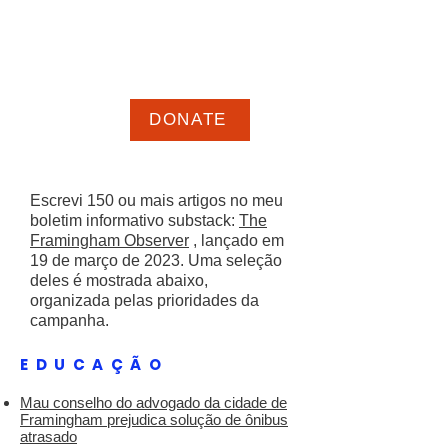
GEOFF Epstein para
PREFEITO
Novas ideias, nova energia, nova
direção para Framingham
DONATE
Escrevi 150 ou mais artigos no meu
boletim informativo substack:
The
Framingham Observer
, lançado em
19 de março de 2023. Uma seleção
deles é mostrada abaixo,
organizada pelas prioridades da
campanha.
EDUCAÇÃO
Mau conselho do advogado da cidade de
Framingham prejudica solução de ônibus
atrasado