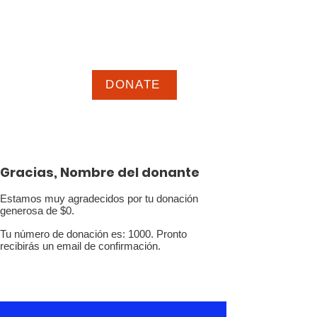
GEOFF Epstein para
alcalde
Nuevas ideas, nueva energía,
nueva dirección para Framingham
DONATE
Gracias, Nombre del donante
Estamos muy agradecidos por tu donación
generosa de $0.
Tu número de donación es: 1000. Pronto
recibirás un email de confirmación.